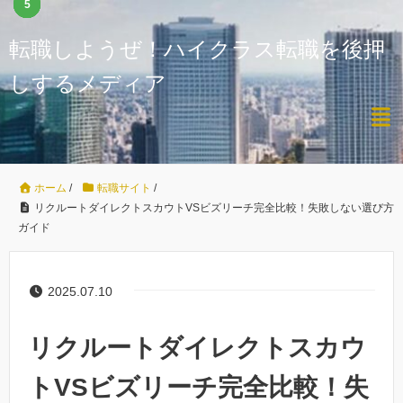
1
2
3
4
5
転職しようぜ！ハイクラス転職を後押
しするメディア
ホーム
/
転職サイト
/
リクルートダイレクトスカウトVSビズリーチ完全比較！失敗しない選び方
ガイド
2025.07.10
リクルートダイレクトスカウ
トVSビズリーチ完全比較！失