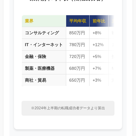
業界
平均年収
前年比
主要職種
コンサルティング
850万円
+8%
戦略コンサル
IT・インターネット
780万円
+12%
エンジニア
金融・保険
720万円
+5%
投資銀行、
製薬・医療機器
680万円
+7%
MR、薬事
商社・貿易
650万円
+3%
海外事業、
※2024年上半期の転職成功者データより算出