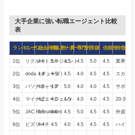
大手企業に強い転職エージェント比較
表
ランキング
エージェント名
総合評価
求人数・質
サポート力
専門性
実績
信頼性
特徴
1位
リクルートエージェント
4.6
5.0
4.5
4.5
5.0
4.5
業界最大
2位
doda（デューダ）
4.4
4.5
4.5
4.0
4.5
4.5
スカウト
3位
パソナキャリア
4.3
4.0
5.0
4.0
4.0
4.5
サポート
4位
マイナビエージェント
4.2
4.0
4.5
4.0
4.0
4.5
20-30
5位
JAC Recruitment
4.5
4.0
4.5
5.0
4.5
4.5
外資系・
6位
ビズリーチ
4.4
4.5
4.0
4.5
4.5
4.5
ハイクラ