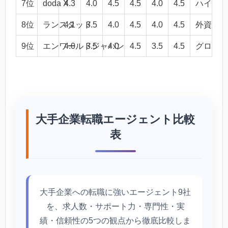
7位
doda X
4.3
4.0
4.5
4.5
4.0
4.5
ハイクラ
8位
ランスタッド
4.1
3.5
4.0
4.5
4.0
4.5
外資系大
9位
エンワールドジャパン
4.0
3.5
4.0
4.5
3.5
4.5
グローバ
大手企業転職エージェント比較
表
大手企業への転職に強いエージェント9社
を、求人数・サポート力・専門性・実
績・信頼性の5つの観点から徹底比較しま