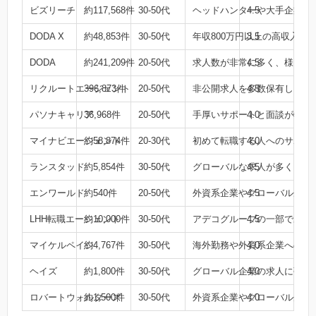
ビズリーチ
約117,568件
30-50代
ヘッドハンターや大手企業の
4.5
DODA X
約48,853件
30-50代
年収800万円以上の高収入求
3.5
DODA
約241,209件
20-50代
求人数が非常に多く、様々な
4.5
リクルートエージェント
396,873件
20-50代
非公開求人を多数保有し、あ
4.5
パソナキャリア
36,968件
20-50代
手厚いサポートと面談が特徴
4.0
マイナビエージェント
約58,874件
20-30代
初めて転職する人へのサポー
4.0
ランスタッド
約5,854件
30-50代
グローバルな求人が多く、特
4.5
エンワールド
約540件
20-50代
外資系企業やグローバル企業
4.5
LHH転職エージェント
約10,000件
30-50代
アデコグループの一部であり
4.5
マイケルペイジ
約4,767件
30-50代
海外勤務や外資系企業への転
4.0
ヘイズ
約1,800件
30-50代
グローバル企業の求人に強く
4.0
ロバートウォルターズ
約1,500件
30-50代
外資系企業やグローバル企業
4.0