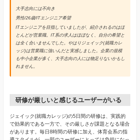
大手志向には不向き
男性/26歳/ITエンジニア希望
ITエンジニアを目指していましたが、紹介されるのはほ
とんどが営業職。IT系の求人はほぼなく、自分の希望と
は全く合いませんでした。やはりジェイック(就職カレ
ッジ)は営業職に強いんだと実感しました。企業の規模
も中小企業が多く、大手志向の人には物足りないかもし
れません。
研修が厳しいと感じるユーザーがいる
ジェイック(就職カレッジ)の5日間の研修は、実践的
で効果的である一方で、その厳しさが課題となる場合
があります。毎日8時間の研修に加え、体育会系の指
導スタイルが、一部のユーザーにとっては負担になっ