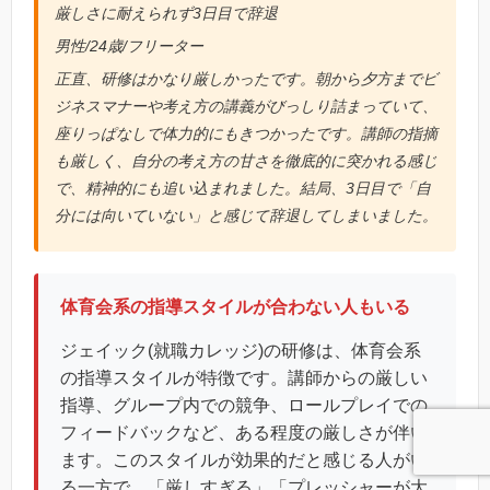
厳しさに耐えられず3日目で辞退
男性/24歳/フリーター
正直、研修はかなり厳しかったです。朝から夕方までビ
ジネスマナーや考え方の講義がびっしり詰まっていて、
座りっぱなしで体力的にもきつかったです。講師の指摘
も厳しく、自分の考え方の甘さを徹底的に突かれる感じ
で、精神的にも追い込まれました。結局、3日目で「自
分には向いていない」と感じて辞退してしまいました。
体育会系の指導スタイルが合わない人もいる
ジェイック(就職カレッジ)の研修は、体育会系
の指導スタイルが特徴です。講師からの厳しい
指導、グループ内での競争、ロールプレイでの
フィードバックなど、ある程度の厳しさが伴い
ます。このスタイルが効果的だと感じる人がい
る一方で、「厳しすぎる」「プレッシャーが大