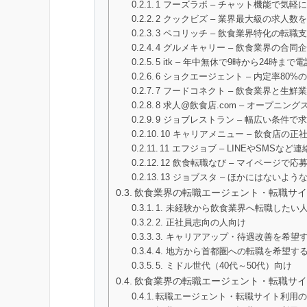
1 フーズラボ – チャット機能で気
2 クックビズ – 業界最大級の求人
3 ペコリッチ – 飲食業界特化の転職
4 グルメキャリー – 飲食業界の合同
5 itk – 年中無休で9時から24時
6 ショクエージェント – 内定率80
7 フードコネクト – 飲食業界と生
8 求人@飲食店.com – オープニン
9 ジョブレストラン – 幅広い条件で
10 キャリアメニュー – 飲食店の
11 エフジョブ – LINEやSMSなど
12 飲食転職なび – マイページで
13 ジョブスタ – ほかにはないよ
飲食業界の転職エージェント・転職サイ
1. 未経験から飲食業界へ転職したい
2. 正社員志向の人向け
3. キャリアアップ・待遇改善を希望
4. 地方から首都圏への転職を希望す
5. ミドル世代（40代～50代）向け
飲食業界の転職エージェント・転職サイ
転職エージェント・転職サイト利用