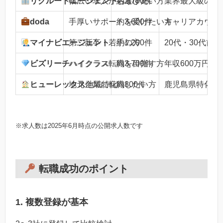
リクルートエージェント
幅広い求人から選びたい方
約2,700件
おすすめ
業界最大級の求人
doda
手厚いサポートを受けたい方
約3,600件
キャリアカウン
マイナビエージェント
第二新卒・若手の方
約1,200件
20代・30代前
ビズリーチ
ハイクラス転職を目指す方
ハイクラス
約3,700件
年収600万円以
ヒューレックス
地元企業に転職したい方
地域特化
約800件
鹿児島県特化、
※求人数は2025年6月時点の公開求人数です
転職成功のポイント
1. 複数登録が基本