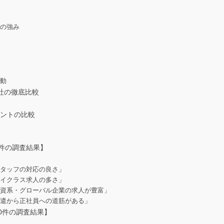
ト
通の強み
活動
社の徹底比較
ントの比較
せ
0件の調査結果】
スタッフの対応の良さ」
ハイクラス求人の多さ」
外資系・グローバル企業の求人が豊富」
派遣から正社員への道筋がある」
0件の調査結果】