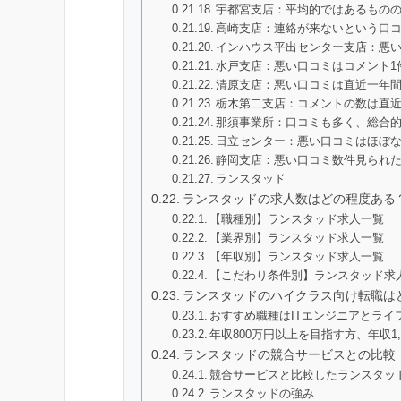
宇都宮支店：平均的ではあるもの
高崎支店：連絡が来ないという口コ
インハウス平出センター支店：悪
水戸支店：悪い口コミはコメント1
清原支店：悪い口コミは直近一年
栃木第二支店：コメントの数は直近
那須事業所：口コミも多く、総合的
日立センター：悪い口コミはほぼ
静岡支店：悪い口コミ数件見られ
ランスタッド
ランスタッドの求人数はどの程度ある
【職種別】ランスタッド求人一覧
【業界別】ランスタッド求人一覧
【年収別】ランスタッド求人一覧
【こだわり条件別】ランスタッド求
ランスタッドのハイクラス向け転職は
おすすめ職種はITエンジニアとライ
年収800万円以上を目指す方、年収1
ランスタッドの競合サービスとの比較
競合サービスと比較したランスタッ
ランスタッドの強み