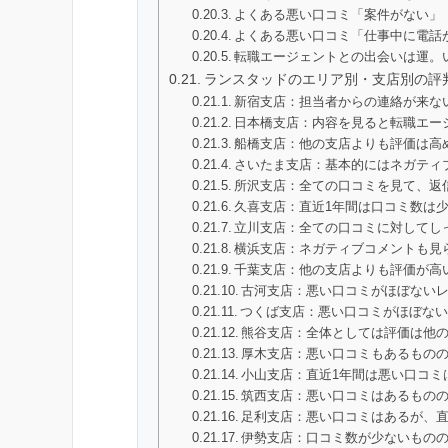
よくある悪い口コミ「案件がない」
よくある悪い口コミ「仕事中に電話
転職エージェントとの出会いは運。
ランスタッドのエリア別・支店別の評
新宿支店：担当者からの連絡が来な
日本橋支店：内容を見ると転職エー
船橋支店：他の支店よりも評価は高
さいたま支店：基本的にはネガティ
所沢支店：全ての口コミを見て、返
久喜支店：直近1年間は口コミ数は
立川支店：全ての口コミに対してし
横浜支店：ネガティブコメントも見
千葉支店：他の支店よりも評価が高
古河支店：悪い口コミがほぼない
つくば支店：悪い口コミがほぼな
熊谷支店：全体としては評価は他
厚木支店：悪い口コミもあるもの
小山支店：直近1年間は悪い口コミ
筑西支店：悪い口コミはあるもの
足利支店：悪い口コミはあるが、直
伊勢支店：口コミ数が少ないもの