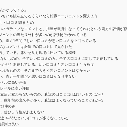
がかかってくる」
いちいち腹を立てるくらいなら転職エージェントを変えよう
判・口コミ総まとめ
いネガティブなコメントと、担当が親身になってくれたという両方の評価が
ジェントの当たり外れが多いのか評判が分かれている
め。直近1年間でもいい口コミが悪い口コミを上回っている
ブなコメントは派遣での口コミにて見られた
信している。悪い意見も現場に届いている模様
少ないものの、全ていい口コミのみ。全ての口コミに対して返信している
っかりと返信している。いい口コミと悪い口コミ半々程度
られるものの、そこまで大きく悪いコメントはなかった
い。直近一年間だと悪い口コミはかなり少ない
レベルに高い評価
いレベルに高い評価
の支店と変わらないものの、直近の口コミはほぼいいものばかり
の、数年前の出来事が多く、直近はよくなっていることがわかる
は1件のみ
の、信ぴょう性があまりない
近1年間だといい口コミが多くなっている
の評判は良い