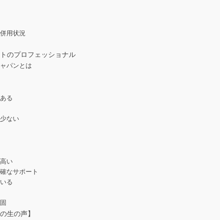
点
の併用状況
トのプロフェッショナル
ジャパンとは
み
がある
て少ない
題
が高い
的確なサポート
ている
強固
の生の声】