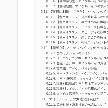
【雇用形態別】マイケルペイジの求
【在宅勤務】マイケルペイジの求人分
【実際に利用してみた】マイケルペイ
【利用オススメ】外資系企業への転
【利用オススメ】専門性の高い職種
【利用オススメ】ハイクラス転職を
【利用オススメ】スピーディな転職
【利用オススメ】高い英語力を持ち
【利用オススメ】転職エージェント
【職種別】マイケルペイジを使うべき
このセクションのポイント
IT・エンジニア職：マイケルペイジ
金融・会計職：マイケルペイジ評価
営業職：マイケルペイジ評価
マーケティング・PR：マイケルペ
人事・HR関連：マイケルペイジ評価
職種別転職成功率と年収アップ率の
職種別マイケルペイジ活用のポイン
まとめ：職種別マイケルペイジ活用
マイケルペイジの派遣の評判は？
契約社員・派遣社員の求人について