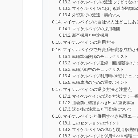
マイケルペイジの派遣ってどうなの
マイケルペイジにおける派遣登録時
外資系での派遣・契約求人
マイケルペイジの自社求人はどこにあ
マイケルペイジの採用範囲
新卒採用と中途採用
マイケルペイジの利用方法
マイケルペイジで外資系転職を成功さ
転職準備段階のチェックリスト
マイケルペイジ登録・面談段階のチ
転職活動中のチェックリスト
マイケルペイジ利用時の特別チェッ
転職成功のための重要ポイント
マイケルペイジの退会方法と注意点
マイケルペイジの退会方法3つ：一
退会前に確認すべき5つの重要事項
退会後の注意点と再登録について
マイケルペイジと併用すべき転職エー
このセクションのポイント
マイケルペイジの強みと弱点を理解
マイケルペイジと併用すべき転職エ