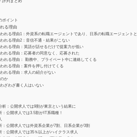
・評判まとめ
のポイント
れる理由
われる理由1：外資系の転職エージェントであり、日系の転職エージェント
われる理由2：音信不通・結果がこない
言われる理由：英語が話せるだけで提案力が低い
言われる理由：応募者の同意なく、応募された
われる理由： 勤務中、プライベート中に連絡してくる
言われる理由：案件を押し付けてくる
言われる理由：求人の紹介がない
なのか
をわざわざ書く人はいない
分析：公開求人では9割が東京という結果に
：公開求人では3.5割がIT系職種！
人
析：公開求人では外資系企業が7割、日系企業が3割
析：公開求人では35％以上がハイクラス求人