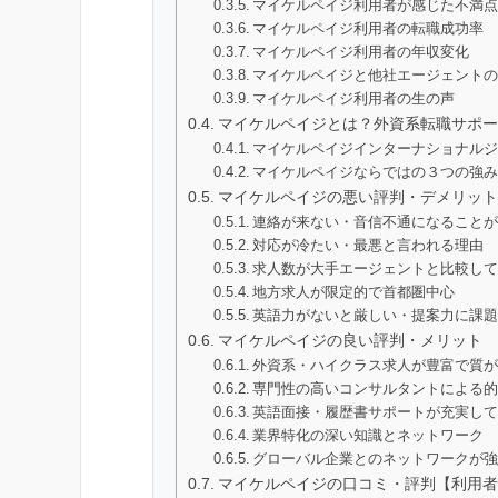
マイケルペイジ利用者が感じた不満
マイケルペイジ利用者の転職成功率
マイケルペイジ利用者の年収変化
マイケルペイジと他社エージェント
マイケルペイジ利用者の生の声
マイケルペイジとは？外資系転職サポー
マイケルペイジインターナショナル
マイケルペイジならではの３つの強
マイケルペイジの悪い評判・デメリット
連絡が来ない・音信不通になること
対応が冷たい・最悪と言われる理由
求人数が大手エージェントと比較し
地方求人が限定的で首都圏中心
英語力がないと厳しい・提案力に課
マイケルペイジの良い評判・メリット
外資系・ハイクラス求人が豊富で質
専門性の高いコンサルタントによる
英語面接・履歴書サポートが充実し
業界特化の深い知識とネットワーク
グローバル企業とのネットワークが
マイケルペイジの口コミ・評判【利用者