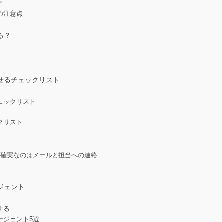
？
の注意点
る？
せるチェックリスト
ェックリスト
クリスト
番確実なのはメールと担当への連絡
ジェント
する
ージェント5選