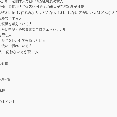
人分析：公開求人では87％が正社員の求人
析：公開求人では2000件近くの求人が在宅勤務が可能
ジの利用がおすすめな人はどんな人？利用しない方がいい人はどんな人
職を希望する人
で転職を考えている人
したい中堅・経験豊富なプロフェッショナル
を望む人
、英語をいかして転職したい人
の扱いに慣れている方
人・使わない方が良い人
の評価
イジ評価
比較
ト
のポイント