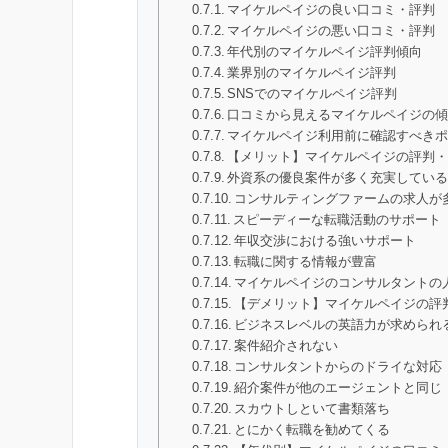
マイケルペイジの良い口コミ・評判
マイケルペイジの悪い口コミ・評判
年代別のマイケルペイジ評判傾向
業界別のマイケルペイジ評判
SNSでのマイケルペイジ評判
口コミから見えるマイケルペイジの
マイケルペイジ利用前に確認すべき
【メリット】マイケルペイジの評判
外資系の優良案件が多く充実してい
コンサルティングファームの求人が
スピーディーな転職活動のサポート
年収交渉における強いサポート
転職に関する情報が豊富
マイケルペイジのコンサルタントの
【デメリット】マイケルペイジの評
ビジネスレベルの英語力が求められ
案件紹介されない
コンサルタントからのドライな対応
紹介案件が他のエージェントと同じ
スカウトしといて書類落ち
とにかく転職を勧めてくる